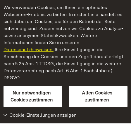
Wir verwenden Cookies, um Ihnen ein optimales
Webseiten-Erlebnis zu bieten. In erster Linie handelt es
Kommen. Staunen. Genießen.
sich dabei um Cookies, die für den Betrieb der Seite
notwendig sind. Zudem nutzen wir Cookies zu Analyse-
sowie anonymen Statistikzwecken. Weitere
Informationen finden Sie in unseren
Datenschutzhinweisen.
Ihre Einwilligung in die
Staatliche Schlösser und Gärten Baden‑Württemberg
Speicherung der Cookies und den Zugriff darauf erfolgt
nach § 25 Abs. 1 TTDSG, die Einwilligung in die weitere
Staatliche Schlösser und Gärten Baden-Württemberg
Datenverarbeitung nach Art. 6 Abs. 1 Buchstabe a)
DSGVO.
Kontakt
FAQ
Impressum
Datenschutz
Gebärdensprache
Leichte Sprache
Erklärung zur Barrierefreiheit
Nur notwendigen
Allen Cookies
BITV-konform (geprüfte Seiten)
Cookies zustimmen
zustimmen
Cookie-Einstellungen anzeigen
Weiteres
Portal
Monumente