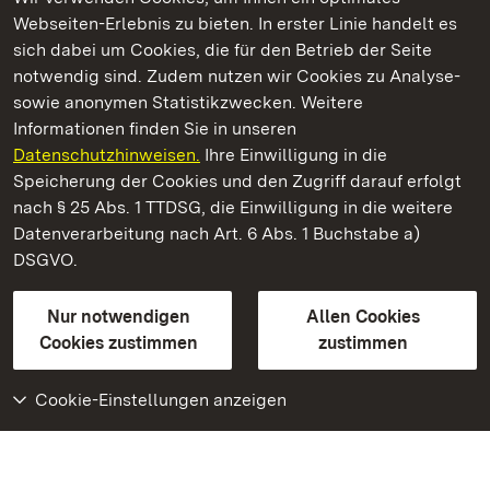
Webseiten-Erlebnis zu bieten. In erster Linie handelt es
Kommen. Staunen. Genießen.
sich dabei um Cookies, die für den Betrieb der Seite
notwendig sind. Zudem nutzen wir Cookies zu Analyse-
sowie anonymen Statistikzwecken. Weitere
Informationen finden Sie in unseren
Datenschutzhinweisen.
Ihre Einwilligung in die
Staatliche Schlösser und Gärten Baden‑Württemberg
Speicherung der Cookies und den Zugriff darauf erfolgt
nach § 25 Abs. 1 TTDSG, die Einwilligung in die weitere
Staatliche Schlösser und Gärten Baden-Württemberg
Datenverarbeitung nach Art. 6 Abs. 1 Buchstabe a)
DSGVO.
Kontakt
FAQ
Impressum
Datenschutz
Gebärdensprache
Leichte Sprache
Erklärung zur Barrierefreiheit
Nur notwendigen
Allen Cookies
BITV-konform (geprüfte Seiten)
Cookies zustimmen
zustimmen
Cookie-Einstellungen anzeigen
Weiteres
Portal
Monumente
Besuchen Sie uns auf